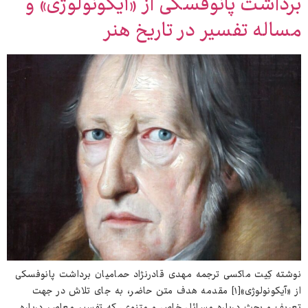
برداشت پانوفسکی از «آیکونولوژی» و
مساله تفسیر در تاریخ هنر
نوشته کِیت ماکسی ترجمه مهدی قادرنژاد حمامیان برداشت پانوفسکی
از «آیکونولوژی»[۱] مقدمه هدف متن حاضر، به جای تلاش در جهت
تعریف و بحث درباره مسائل خاص و متنوعی که تفسیر معاصر درباره