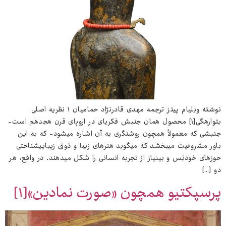
نوشته ویلیام پیتز ترجمه مهدی قادرنژاد حمامیان ۱ نظریه اصلی
بت‌واره‌گی[۱] محصول همان جنبش فکری‌ای در اروپای قرن هجدهم است-
جنبشی که معمولاً همچون روشنگری به آن اشاره می‌شود- که به این
باور مشروعیت می‌بخشد که می‌گوید هنرهای زیبا و ذوق زیبایی‌شناختی
حوزه‌ای خودبَس و بی‌نیاز از تجربه انسانی را شکل می‌دهند. در واقع، هر
دو […]
پرسپکتیو همچون «صورت نمادین»[۱]