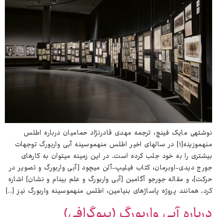
نوشته‌ی مایک فینچ، ترجمه مهدی قادرنژاد حمامیان درباره اطلس
منه‌موزینه[۱] در سال‌های اخیر اطلس منه‌موسینه آبی واربورگ توجهات
بیشتری را به خود جلب کرده است. در این زمینه می‌توان به کارهای
جورج دیدی-اوبرمان، کتاب فیلیپ-آلن میچود [آبی واربورگ و تصویر در
حرکت]، و مقاله جورجو آگامبن [آبی واربورگ و علم بی‌نام و نشان] اشاره
کرد. همانند پروژه پاساژهای بنیامین، اطلس منه‌موسینه واربورگ نیز […]
درباره آبی واربورگ (بیوگرافی)