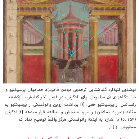
نوشته‌ی لئونارد گلدشتاین ترجمه‌ی مهدی قادرنژاد حمامیان پرسپکتیو و
خاستگاه‌های آن ساموئل. وای. ادگرتن، در فصل آخر کتابش، بازکشف
رنسانس از پرسپکتیو خطی، [۱] برداشت اروین پانوفسکی از پرسپکتیو به
مثابه «صورت نمادین» را مورد سنجش و مطالعه قرار می‌دهد [۲] ادگرتن
(p. ۱۵۴) با اشاره به اینکه پانوفسکی هرگز واقعاً توضیح نداد که
منظورش از […]