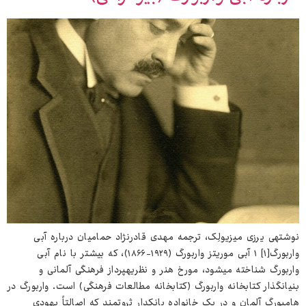
نوشته‌ی یرزی میزیولِک، ترجمه مهدی قادرنژاد حمامیان درباره آبی
واربورگ[۱] ۱ آبی موریتز واربورگ (۱۹۲۹-۱۸۶۶)، که بیشتر با نام آبی
واربورگ شناخته می‌شود، مورخ هنر و نظریه‌پرداز فرهنگی آلمانی و
بنیان‌گذار کتابخانه واربورگ (کتابخانه مطالعات فرهنگی) است. واربورگ در
هامبورگ آلمان و در یک خانواده بانکدار ثروتمند که اصالتاً یهودی