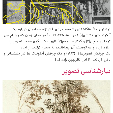
نوشته‌ی مادْ هاگلشتاین ترجمه مهدی قادرنژاد حمامیان درباره یک
آیکونولوژی انتقادی[۱] ۱ در دهه ۱۹۹۰، تقریباً در همان زمان که ویلیام جی.
توماس میچل[۲] و گوتفرید بوهم[۳] ظهور یک الگوی جدید تصویر را
اعلام کرده و به توصیف آن پرداختند، به همین ترتیب از ایده
یک چرخش تصویری[۴] (۱۹۹۲) و یک چرخش آیکونیک[۵] نیز پشتیبانی و
دفاع کردند. [۱] این نظریه‌پردازان، […]
تبارشناسی تصویر