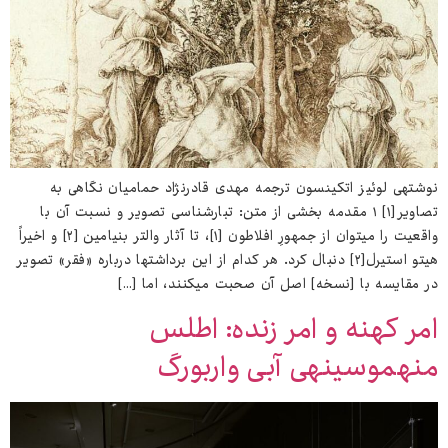
نوشته‌ی لوئیز اتکینسون ترجمه مهدی قادرنژاد حمامیان نگاهی به
تصاویر[۱] ۱ مقدمه بخشی از متن: تبارشناسی تصویر و نسبت آن با
واقعیت را می‌توان از جمهورِ افلاطون [۱]، تا آثار والتر بنیامین [۲] و اخیراً
هیتو استیرل[۲] دنبال کرد. هر کدام از این برداشت‌ها درباره «فقر» تصویر
در مقایسه با [نسخه] اصل آن صحبت می‌کنند، اما […]
امر کهنه و امر زنده: اطلس
منه‌موسینه‌ی آبی واربورگ