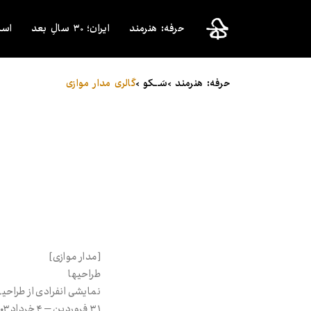
حرفه: هنرمند
ایران؛ ۳۰ سالِ بعد
اسک
حرفه: هنرمند >
سَـــکو >
گالری مدار موازی
[مدار موازی]
طراحی‌ها
۳۱ فروردین – ۴ خرداد ۱۴۰۳