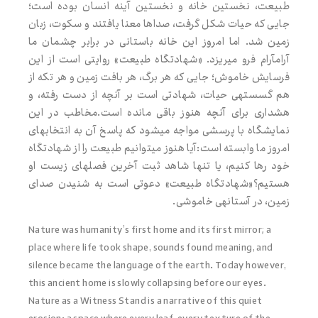
طبیعت، نخستین خانه و نخستین آینه انسان بوده است؛
جایی که حیات شکل گرفت، صداها معنا یافتند و سکوت، زبان
زمین شد. اما امروز این خانه باستانی در برابر چشمان ما
آرام‌آرام فرو می‌ریزد. «شهادتگاه طبیعت» روایتی است از این
فرسایش خاموش؛ جایی که هر برگ، هر بافت زمین و هر تکه از
هم گسسته‌ی حیات، شهادتی است بر آنچه از دست رفته، و
هشداری برای آنچه هنوز باقی مانده است.مخاطب در این
نمایشگاه با پرسشی مواجه می‌شود که پاسخ آن به انتخاب‌های
امروز ما وابسته است:آیا هنوز می‌توانیم طبیعت را از شهادتگاه
خود رها کنیم، یا تنها شاهد ثبت آخرین فصل‌های زیست او
هستیم؟«شهادتگاه طبیعت» دعوتی است به شنیدن صدای
زمین، در آستانه‌ی خاموشی.
Nature was humanity’s first home and its first mirror; a
place where life took shape, sounds found meaning, and
silence became the language of the earth. Today however,
this ancient home is slowly collapsing before our eyes.
Nature as a Witness Stand is a narrative of this quiet