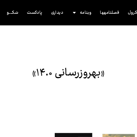
رول
فصلنامه‌ها
وب‌نامه
دیداری
پادکست
سَکــــو
«به‌روزرسانی ۱۴.۰»