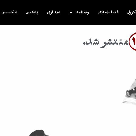
کرول
فصلنامه‌ها
وب‌نامه
دیداری
پادکست
سَکــــو
منتشر شد.