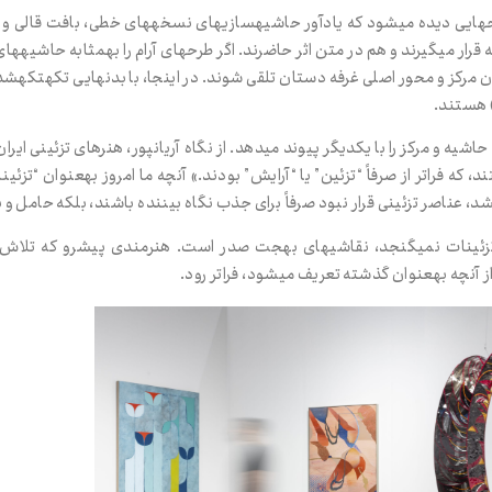
رح‌هایی دیده می‌شود که یادآور حاشیه‌سازی‌های نسخه‌های خطی، بافت قالی 
رار می‌گیرند و هم در متن اثر حاضرند. اگر طرح‌های آرام را به‌مثابه حاشیه‌ها
ن مرکز و محور اصلی غرفه دستان تلقی شوند. در اینجا، با بدن‌هایی تکه‌تکه‌ش
) هستند.
، حاشیه و مرکز را با یکدیگر پیوند می‌دهد. از نگاه آریان‌پور، هنرهای تزئینی ایر
، که فراتر از صرفاً “تزئین” یا “آرایش” بودند.» آن‌چه ما امروز به‌عنوان “تزئ
 عناصر تزئینی قرار نبود صرفاً برای جذب نگاه بیننده باشند، بلکه حامل و بی
 تزئینات نمی‌گنجد، نقاشی‌های بهجت صدر است. هنرمندی پیش‌رو که تل
ز آن‌چه به‌عنوان گذشته تعریف می‌شود، فراتر رود.