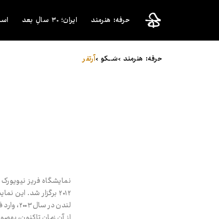
حرفه: هنرمند
ایران؛ ۳۰ سالِ بعد
اسک
حرفه: هنرمند >
سَـــکو >
آرت‌فر
لندن در سال ۲۰۰۳، وارد فضای نمایشگاه‌های هنری شد.
از آن زمان تاکنون، به‌صو