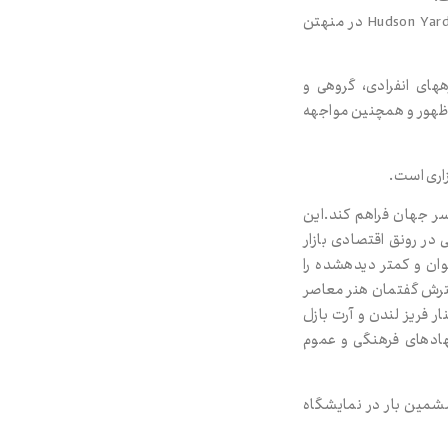
پس از همه‌گیری کرونا، فریز نیویورک در سال ۲۰۲۱ به مکان جدیدی یعنی The Shed در منطقه‌ی Hudson Yards در منهتن
‌های انفرادی، گروهی و
وظهور و همچنین مواجهه
سر جهان فراهم کند.این
 در رونق اقتصادی بازار
 هنرمندان جوان و کمتر دیده‌شده را
گسترش گفتمان هنر معاصر
ر فریز لندن و آرت بازل
نهادهای فرهنگی و عموم
ی ششمین بار در نمایشگاه