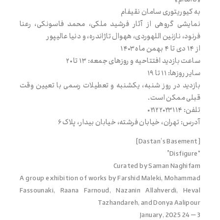
به کیوریتوری سامان نقی‌فام
نمایشی گروهی از آثار فرشید ملکی، محمد فاسونكی، رعنا
فرنود، نازنین الله‌وردی، هه‌وال تاژاندره، و دنیا عالی‌پور
از ۱۴ دی تا ۴ بهمن ماه ۱۴۰۳
‎بازدید در روز شنبه‌، یکشنبه‌ و تعطیلات رسمی با تعیین وقت
قبلی ممکن است.
[Dastan’s Basement]
“Disfigure”
Curated by Saman Naghifam
A group exhibition of works by Farshid Maleki, Mohammad
Fassounaki, Raana Farnoud, Nazanin Allahverdi, Heval
Tazhandareh, and Donya Aalipour
3 – 24 January, 2025