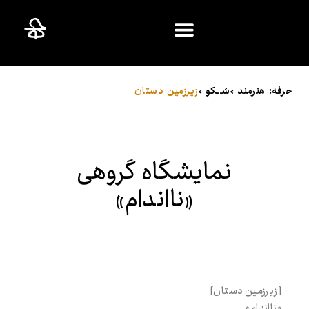
ایران؛ ۳۰ سالِ بعد
حرفه: هنرمند >
سَـــکو >
زیرزمین دستان
نمایشگاه گروهی
«نا‌اندام»
[زیرزمین دستان]
«نااندام»